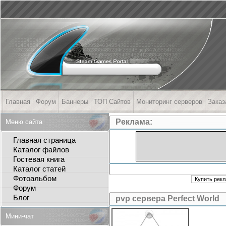
Главная
Форум
Баннеры
ТОП Сайтов
Мониторинг серверов
Заказ
Реклама:
Меню сайта
Главная страница
Каталог файлов
Гостевая книга
Каталог статей
Фотоальбом
Форум
Блог
pvp сервера Perfect World
Мини-чат