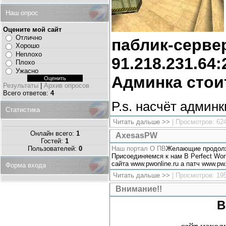
Наш опрос
Оцените мой сайт
Отлично
паблик-сервер
Хорошо
Неплохо
91.218.231.64:
Плохо
Ужасно
Админка стоит
Результаты
|
Архив опросов
Всего ответов:
4
P.s. насчёт админ
Статистика
Читать дальше >>
| Просмотров: 62
Онлайн всего:
1
AxesasPW
Гостей:
1
Пользователей:
0
Наш портал О ПВ
Желающие продолжи
Присоединяемся к нам В Perfect Wor
сайта www.pwonline.ru а патч www.pw
Форма входа
Читать дальше >>
| Просмотров: 19
Внимание!!
В