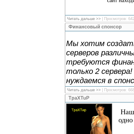
сайт наход
Читать дальше >>
| Просмотров: 64
Финансовый спонсор
Мы хотим создать
серверов различны
требуются финан
только 2 сервера
нуждаемся в спонс
Читать дальше >>
| Просмотров: 66
TpaXTuP
Наш
одно